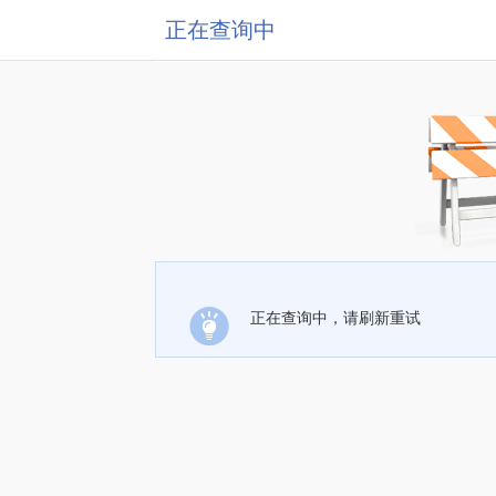
正在查询中
正在查询中，请刷新重试