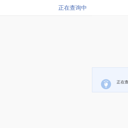
正在查询中
正在