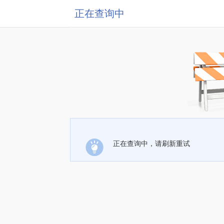
正在查询中
正在查询中，请刷新重试